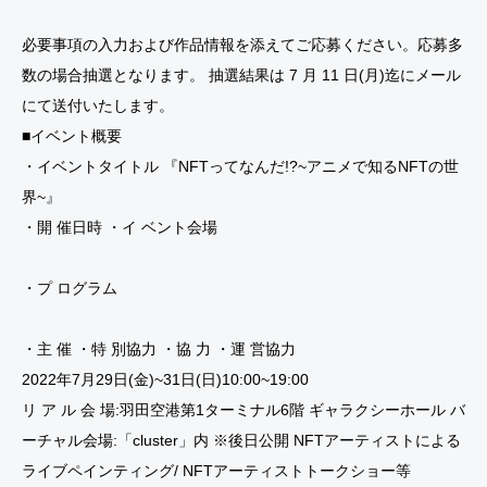
必要事項の入力および作品情報を添えてご応募ください。応募多
数の場合抽選となります。 抽選結果は 7 月 11 日(月)迄にメール
にて送付いたします。
■イベント概要
・イベントタイトル 『NFTってなんだ!?~アニメで知るNFTの世
界~』
・開 催日時 ・イ ベント会場
・プ ログラム
・主 催 ・特 別協力 ・協 力 ・運 営協力
2022年7月29日(金)~31日(日)10:00~19:00
リ ア ル 会 場:羽田空港第1ターミナル6階 ギャラクシーホール バ
ーチャル会場:「cluster」内 ※後日公開 NFTアーティストによる
ライブペインティング/ NFTアーティストトークショー等