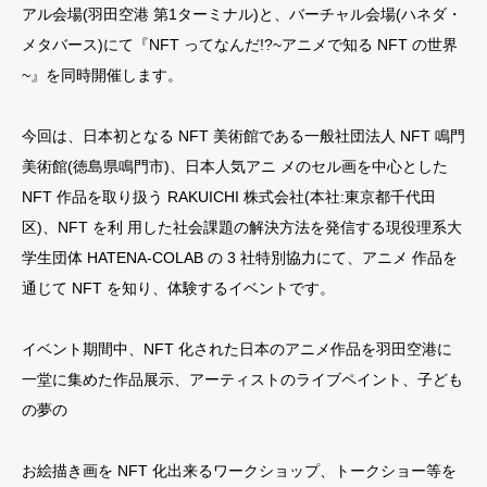
アル会場(羽田空港 第1ターミナル)と、バーチャル会場(ハネダ・
メタバース)にて『NFT ってなんだ!?~アニメで知る NFT の世界
~』を同時開催します。
今回は、日本初となる NFT 美術館である一般社団法人 NFT 鳴門
美術館(徳島県鳴門市)、日本人気アニ メのセル画を中心とした
NFT 作品を取り扱う RAKUICHI 株式会社(本社:東京都千代田
区)、NFT を利 用した社会課題の解決方法を発信する現役理系大
学生団体 HATENA-COLAB の 3 社特別協力にて、アニメ 作品を
通じて NFT を知り、体験するイベントです。
イベント期間中、NFT 化された日本のアニメ作品を羽田空港に
一堂に集めた作品展示、アーティストのライブペイント、子ども
の夢の
お絵描き画を NFT 化出来るワークショップ、トークショー等を